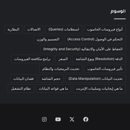
الوسوم
أنواع فيروسات الحاسوب
استعلامات (Queries)
الاتصالات
البطارية
التحكم في الوصول (Access Control)
التصميم والوزن
الحفاظ على الأمان والانتقالية (Integrity and Security)
الدقة (Resolution) ونوع الشاشة
السعر
برامج مكافحة الفيروسات
تأثير فيروسات الحاسوب
تحديث البرمجيات والنظام
تحديث البيانات (Data Manipulation)
حجم الشاشة
فقدان البيانات
ما هي إيجابيات وسلبيات الإنترنت
ما هي قواعد البيانات
نظام التشغيل
فيسبوك
X
يوتيوب
انستقرام