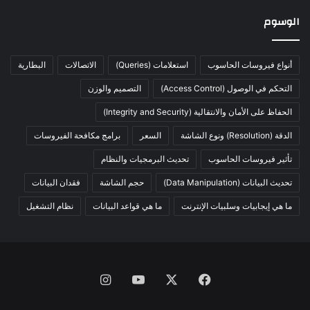
الوسوم
أنواع فيروسات الحاسوب
استعلامات (Queries)
الاتصالات
البطارية
التحكم في الوصول (Access Control)
التصميم والوزن
الحفاظ على الأمان والانتقالية (Integrity and Security)
الدقة (Resolution) ونوع الشاشة
السعر
برامج مكافحة الفيروسات
تأثير فيروسات الحاسوب
تحديث البرمجيات والنظام
تحديث البيانات (Data Manipulation)
حجم الشاشة
فقدان البيانات
ما هي إيجابيات وسلبيات الإنترنت
ما هي قواعد البيانات
نظام التشغيل
فيسبوك
X
يوتيوب
انستقرام